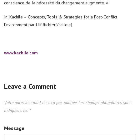
conscience de la nécessité du changement augmente. «
In: Kachile – Concepts, Tools & Strategies for a Post-Conflict
Environment par Ulf Richter[/callout]
www.kachile.com
Leave a Comment
Votre adresse e-mail ne sera pas publiée.
Les champs obligatoires sont
indiqués avec
*
Message