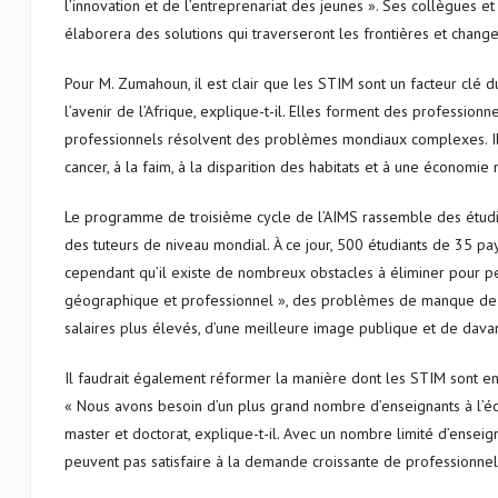
l’innovation et de l’entreprenariat des jeunes ». Ses collègues et l
élaborera des solutions qui traverseront les frontières et change
Pour M. Zumahoun, il est clair que les STIM sont un facteur clé 
l’avenir de l’Afrique, explique-t-il. Elles forment des professio
professionnels résolvent des problèmes mondiaux complexes. Ils
cancer, à la faim, à la disparition des habitats et à une économi
Le programme de troisième cycle de l’AIMS rassemble des étudian
des tuteurs de niveau mondial. À ce jour, 500 étudiants de 35 pay
cependant qu’il existe de nombreux obstacles à éliminer pour 
géographique et professionnel », des problèmes de manque de fin
salaires plus élevés, d’une meilleure image publique et de davan
Il faudrait également réformer la manière dont les STIM sont e
« Nous avons besoin d’un plus grand nombre d’enseignants à l’éc
master et doctorat, explique-t-il. Avec un nombre limité d’ensei
peuvent pas satisfaire à la demande croissante de professionne