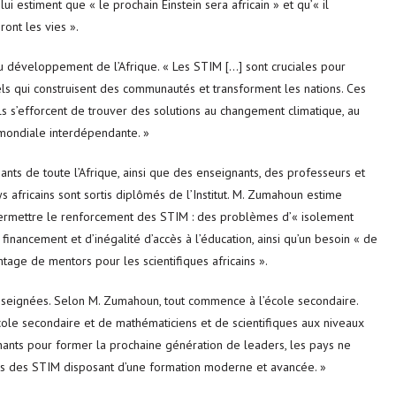
ui estiment que « le prochain Einstein sera africain » et qu’« il
ront les vies ».
du développement de l’Afrique. « Les STIM […] sont cruciales pour
nnels qui construisent des communautés et transforment les nations. Ces
 s’efforcent de trouver des solutions au changement climatique, au
e mondiale interdépendante. »
ts de toute l’Afrique, ainsi que des enseignants, des professeurs et
s africains sont sortis diplômés de l’Institut. M. Zumahoun estime
permettre le renforcement des STIM : des problèmes d’« isolement
ancement et d’inégalité d’accès à l’éducation, ainsi qu’un besoin « de
tage de mentors pour les scientifiques africains ».
nseignées. Selon M. Zumahoun, tout commence à l’école secondaire.
ole secondaire et de mathématiciens et de scientifiques aux niveaux
gnants pour former la prochaine génération de leaders, les pays ne
ls des STIM disposant d’une formation moderne et avancée. »