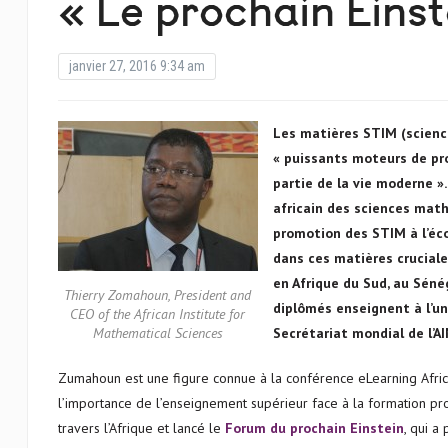
« Le prochain Einst
janvier 27, 2016 9:34 am
Les matières STIM (scienc
« puissants moteurs de pr
partie de la vie moderne ».
africain des sciences math
promotion des STIM à l’écol
dans ces matières cruciale
en Afrique du Sud, au Sén
Thierry Zomahoun, President and
diplômés enseignent à l’un
CEO of the African Institute for
Mathematical Sciences
Secrétariat mondial de l’AI
Zumahoun est une figure connue à la conférence eLearning Africa,
l’importance de l’enseignement supérieur face à la formation prof
travers l’Afrique et lancé le
Forum du prochain Einstein
, qui a