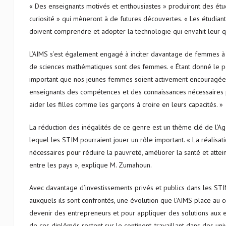
« Des enseignants motivés et enthousiastes » produiront des étud
curiosité » qui mèneront à de futures découvertes. « Les étudiants
doivent comprendre et adopter la technologie qui envahit leur 
L’AIMS s’est également engagé à inciter davantage de femmes à é
de sciences mathématiques sont des femmes. « Étant donné le po
important que nos jeunes femmes soient activement encouragées 
enseignants des compétences et des connaissances nécessaires p
aider les filles comme les garçons à croire en leurs capacités. »
La réduction des inégalités de ce genre est un thème clé de l
lequel les STIM pourraient jouer un rôle important. « La réalisat
nécessaires pour réduire la pauvreté, améliorer la santé et attei
entre les pays », explique M. Zumahoun.
Avec davantage d’investissements privés et publics dans les STI
auxquels ils sont confrontés, une évolution que l’AIMS place a
devenir des entrepreneurs et pour appliquer des solutions aux 
de ces diplômés restent sur le continent, travaillant dans des un