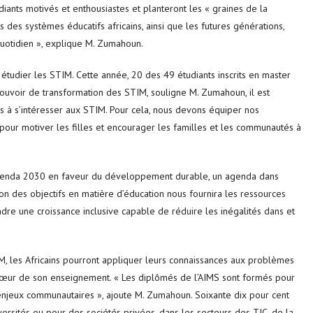
iants motivés et enthousiastes et planteront les « graines de la
 des systèmes éducatifs africains, ainsi que les futures générations,
quotidien », explique M. Zumahoun.
tudier les STIM. Cette année, 20 des 49 étudiants inscrits en master
uvoir de transformation des STIM, souligne M. Zumahoun, il est
à s’intéresser aux STIM. Pour cela, nous devons équiper nos
our motiver les filles et encourager les familles et les communautés à
’Agenda 2030 en faveur du développement durable, un agenda dans
ion des objectifs en matière d’éducation nous fournira les ressources
ndre une croissance inclusive capable de réduire les inégalités dans et
M, les Africains pourront appliquer leurs connaissances aux problèmes
u cœur de son enseignement. « Les diplômés de l’AIMS sont formés pour
enjeux communautaires », ajoute M. Zumahoun. Soixante dix pour cent
iversités ou pour des sociétés privées, dans les secteurs des TIC, de la